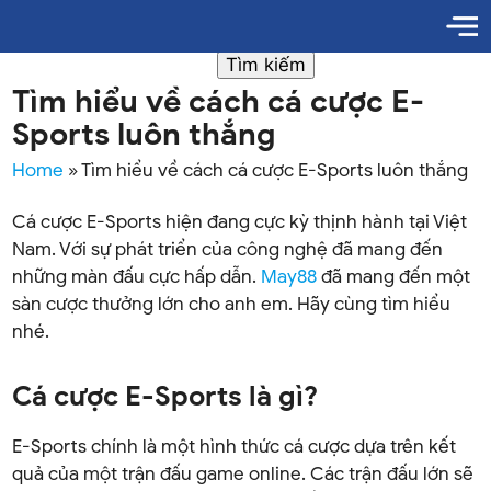
Tìm
kiếm
cho:
Tìm hiểu về cách cá cược E-
Sports luôn thắng
Home
»
Tìm hiểu về cách cá cược E-Sports luôn thắng
Cá cược E-Sports hiện đang cực kỳ thịnh hành tại Việt
Nam. Với sự phát triển của công nghệ đã mang đến
những màn đấu cực hấp dẫn.
May88
đã mang đến một
sàn cược thưởng lớn cho anh em. Hãy cùng tìm hiểu
nhé.
Cá cược E-Sports là gì?
E-Sports chính là một hình thức cá cược dựa trên kết
quả của một trận đấu game online. Các trận đấu lớn sẽ