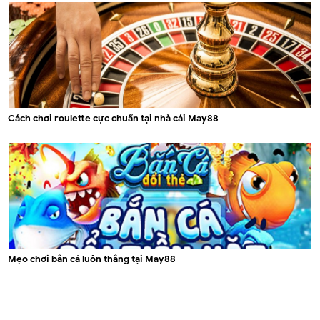
Cách chơi roulette cực chuẩn tại nhà cái May88
Mẹo chơi bắn cá luôn thắng tại May88