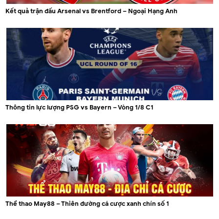
Kết quả trận đấu Arsenal vs Brentford – Ngoại Hạng Anh
Thông tin lực lượng PSG vs Bayern – Vòng 1/8 C1
Thể thao May88 – Thiên đường cá cược xanh chín số 1