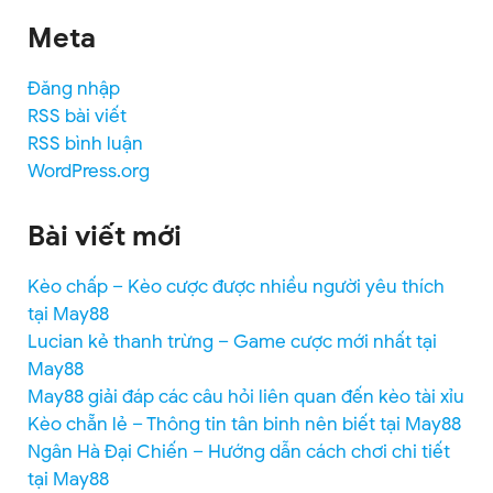
Meta
Đăng nhập
RSS bài viết
RSS bình luận
WordPress.org
Bài viết mới
Kèo chấp – Kèo cược được nhiều người yêu thích
tại May88
Lucian kẻ thanh trừng – Game cược mới nhất tại
May88
May88 giải đáp các câu hỏi liên quan đến kèo tài xỉu
Kèo chẵn lẻ – Thông tin tân binh nên biết tại May88
Ngân Hà Đại Chiến – Hướng dẫn cách chơi chi tiết
tại May88