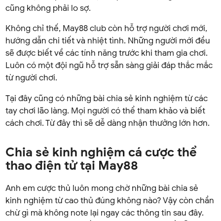
cũng không phải lo sợ.
Không chỉ thế, May88 club còn hỗ trợ người chơi mới,
hướng dẫn chi tiết và nhiệt tình. Những người mới đều
sẽ được biết về các tính năng trước khi tham gia chơi.
Luôn có một đội ngũ hỗ trợ sẵn sàng giải đáp thắc mắc
từ người chơi.
Tại đây cũng có những bài chia sẻ kinh nghiệm từ các
tay chơi lão làng. Mọi người có thể tham khảo và biết
cách chơi. Từ đây thì sẽ dễ dàng nhận thưởng lớn hơn.
Chia sẻ kinh nghiệm cá cược thể
thao điện tử tại May88
Anh em cược thủ luôn mong chờ những bài chia sẻ
kinh nghiệm từ cao thủ đúng không nào? Vậy còn chần
chừ gì mà không note lại ngay các thông tin sau đây.