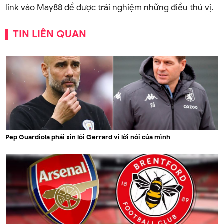
link vào May88 để được trải nghiệm những điều thú vị.
TIN LIÊN QUAN
Pep Guardiola phải xin lỗi Gerrard vì lời nói của mình