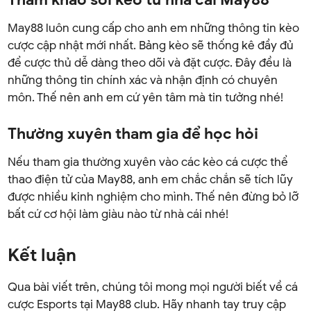
May88 luôn cung cấp cho anh em những thông tin kèo
cược cập nhật mới nhất. Bảng kèo sẽ thống kê đầy đủ
để cược thủ dễ dàng theo dõi và đặt cược. Đây đều là
những thông tin chính xác và nhận định có chuyên
môn. Thế nên anh em cứ yên tâm mà tin tưởng nhé!
Thường xuyên tham gia để học hỏi
Nếu tham gia thường xuyên vào các kèo cá cược thể
thao điện tử của May88, anh em chắc chắn sẽ tích lũy
được nhiều kinh nghiệm cho mình. Thế nên đừng bỏ lỡ
bất cứ cơ hội làm giàu nào từ nhà cái nhé!
Kết luận
Qua bài viết trên, chúng tôi mong mọi người biết về cá
cược Esports tại May88 club. Hãy nhanh tay truy cập