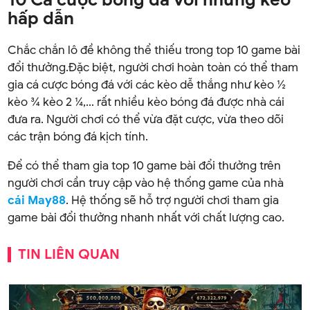
hấp dẫn
Chắc chắn lô đề không thể thiếu trong
top 10 game bài
đổi thưởng.
Đặc biệt, người chơi hoàn toàn có thể tham
gia cá cược bóng đá với các kèo dễ thắng như kèo ½
kèo ¾ kèo 2 ¼,… rất nhiều kèo bóng đá được nhà cái
đưa ra. Người chơi có thể vừa đặt cược, vừa theo dõi
các trận bóng đá kịch tính.
Để có thể tham gia top 10 game bài đổi thưởng trên
người chơi cần truy cập vào hệ thống game của nhà
cái May88
. Hệ thống sẽ hỗ trợ người chơi tham gia
game bài đổi thưởng nhanh nhất với chất lượng cao.
TIN LIÊN QUAN