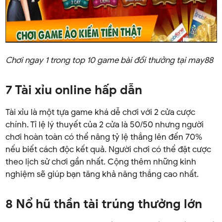
Chơi ngay 1 trong top 10 game bài đổi thưởng tại may88
7 Tài xỉu online hấp dẫn
Tài xỉu là một tựa game khá dễ chơi với 2 cửa cược
chính. Tỉ lệ lý thuyết của 2 cửa là 50/50 nhưng người
chơi hoàn toàn có thể nâng tỷ lệ thắng lên đến 70%
nếu biết cách độc kết quả. Người chơi có thể đặt cược
theo lịch sử chơi gần nhất. Cộng thêm những kinh
nghiệm sẽ giúp bạn tăng khả năng thắng cao nhất.
8 Nổ hũ thần tài trúng thưởng lớn