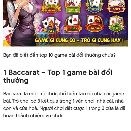
Bạn đã biết đến top 10 game bài đổi thưởng chưa?
1 Baccarat – Top 1 game bài đổi
thưởng
Baccarat là một trò chơi phổ biến tại các nhà cái game
bài. Trò chơi có 3 kết quả trong 1 ván chơi: nhà cái, nhà
con và cửa hoà. Người chơi đặt cược 1 trong 3 cửa là đã
hoàn thành nhiệm vụ chơi.