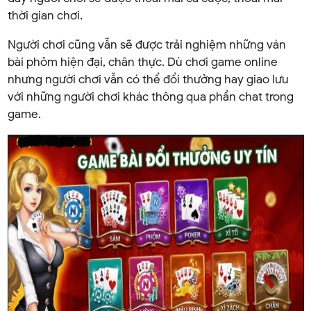
thời gian chơi.
Người chơi cũng vẫn sẽ được trải nghiệm những ván
bài phỏm hiện đại, chân thực. Dù chơi game online
nhưng người chơi vẫn có thể đổi thưởng hay giao lưu
với những người chơi khác thông qua phần chat trong
game.