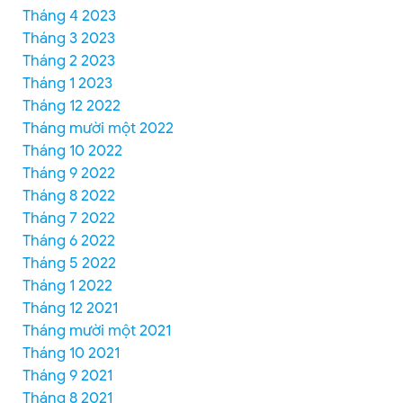
Tháng 4 2023
Tháng 3 2023
Tháng 2 2023
Tháng 1 2023
Tháng 12 2022
Tháng mười một 2022
Tháng 10 2022
Tháng 9 2022
Tháng 8 2022
Tháng 7 2022
Tháng 6 2022
Tháng 5 2022
Tháng 1 2022
Tháng 12 2021
Tháng mười một 2021
Tháng 10 2021
Tháng 9 2021
Tháng 8 2021