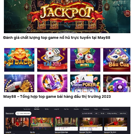
Đánh giá chất lượng top game nổ hũ trực tuyến tại May88
May88 – Tổng hợp top game bài hàng đầu thị trường 2023