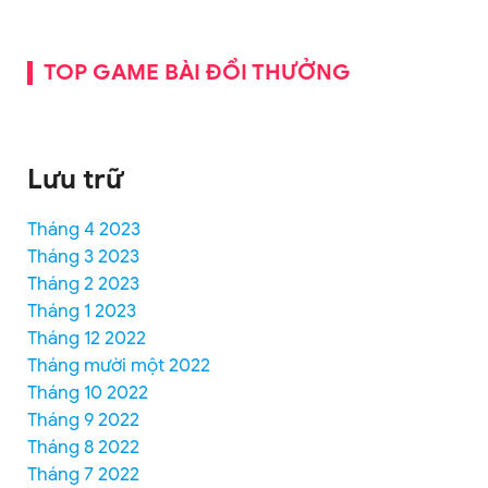
TOP GAME BÀI ĐỔI THƯỞNG
Lưu trữ
Tháng 4 2023
Tháng 3 2023
Tháng 2 2023
Tháng 1 2023
Tháng 12 2022
Tháng mười một 2022
Tháng 10 2022
Tháng 9 2022
Tháng 8 2022
Tháng 7 2022