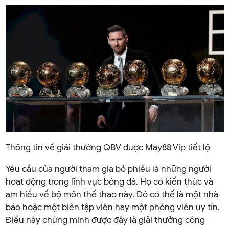
Thông tin về giải thưởng QBV được May88 Vip tiết lộ
Yêu cầu của người tham gia bỏ phiếu là những người
hoạt động trong lĩnh vực bóng đá. Họ có kiến thức và
am hiểu về bộ môn thể thao này. Đó có thể là một nhà
báo hoặc một biên tập viên hay một phóng viên uy tín.
Điều này chứng minh được đây là giải thưởng công