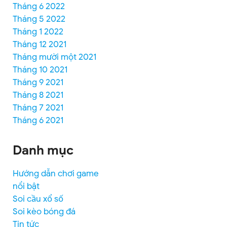
Tháng 6 2022
Tháng 5 2022
Tháng 1 2022
Tháng 12 2021
Tháng mười một 2021
Tháng 10 2021
Tháng 9 2021
Tháng 8 2021
Tháng 7 2021
Tháng 6 2021
Danh mục
Hướng dẫn chơi game
nổi bật
Soi cầu xổ số
Soi kèo bóng đá
Tin tức