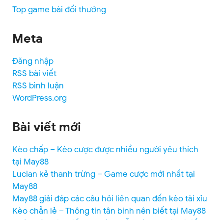
Top game bài đổi thưởng
Meta
Đăng nhập
RSS bài viết
RSS bình luận
WordPress.org
Bài viết mới
Kèo chấp – Kèo cược được nhiều người yêu thích
tại May88
Lucian kẻ thanh trừng – Game cược mới nhất tại
May88
May88 giải đáp các câu hỏi liên quan đến kèo tài xỉu
Kèo chẵn lẻ – Thông tin tân binh nên biết tại May88