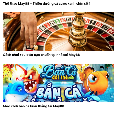
Thể thao May88 – Thiên đường cá cược xanh chín số 1
Cách chơi roulette cực chuẩn tại nhà cái May88
Mẹo chơi bắn cá luôn thắng tại May88