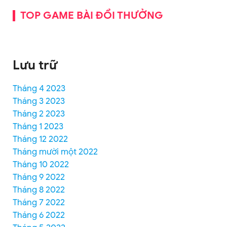
đầu tiên bạn cần […]
TOP GAME BÀI ĐỔI THƯỞNG
Lưu trữ
Tháng 4 2023
Tháng 3 2023
Tháng 2 2023
Tháng 1 2023
Tháng 12 2022
Tháng mười một 2022
Tháng 10 2022
Tháng 9 2022
Tháng 8 2022
Tháng 7 2022
Tháng 6 2022