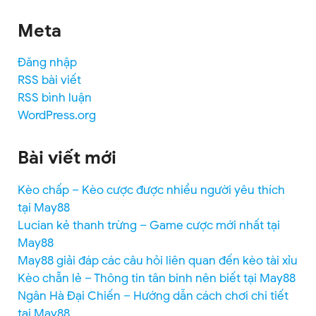
Meta
Đăng nhập
RSS bài viết
RSS bình luận
WordPress.org
Bài viết mới
Kèo chấp – Kèo cược được nhiều người yêu thích
tại May88
Lucian kẻ thanh trừng – Game cược mới nhất tại
May88
May88 giải đáp các câu hỏi liên quan đến kèo tài xỉu
Kèo chẵn lẻ – Thông tin tân binh nên biết tại May88
Ngân Hà Đại Chiến – Hướng dẫn cách chơi chi tiết
tại May88