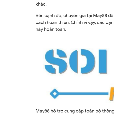
khác.
Bên cạnh đó, chuyên gia tại May88 đã
cách hoàn thiện. Chính vì vậy, các bạ
này hoàn toàn.
May88 hỗ trợ cung cấp toàn bộ thông 