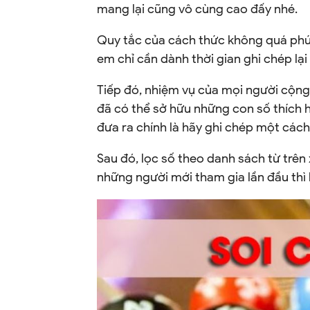
mang lại cũng vô cùng cao đấy nhé.
Quy tắc của cách thức không quá phức
em chỉ cần dành thời gian ghi chép lạ
Tiếp đó, nhiệm vụ của mọi người cộng 
đã có thể sở hữu những con số thích 
đưa ra chính là hãy ghi chép một cách
Sau đó, lọc số theo danh sách từ trên
những người mới tham gia lần đầu thì 