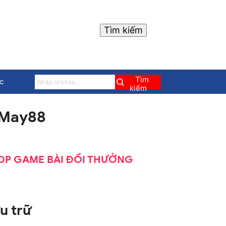
Tìm
kiếm
cho:
Tìm
ức
kiếm
i May88
OP GAME BÀI ĐỔI THƯỞNG
u trữ