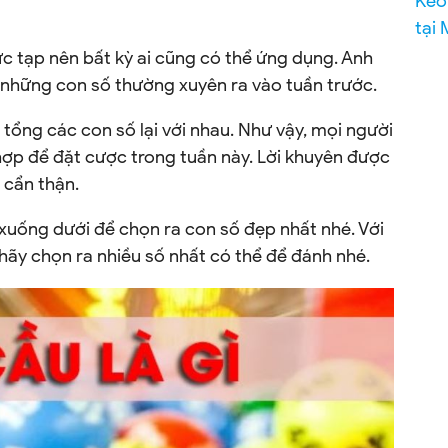
Kèo 
tại
 tạp nên bất kỳ ai cũng có thể ứng dụng. Anh
i những con số thường xuyên ra vào tuần trước.
tổng các con số lại với nhau. Như vậy, mọi người
hợp để đặt cược trong tuần này. Lời khuyên được
 cẩn thận.
 xuống dưới để chọn ra con số đẹp nhất nhé. Với
hãy chọn ra nhiều số nhất có thể để đánh nhé.