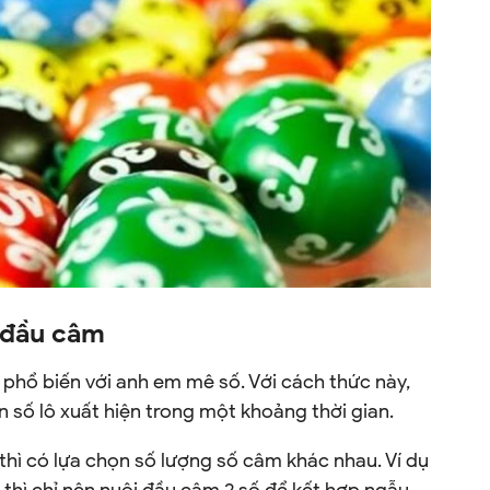
 đầu câm
phổ biến với anh em mê số. Với cách thức này,
 số lô xuất hiện trong một khoảng thời gian.
thì có lựa chọn số lượng số câm khác nhau. Ví dụ