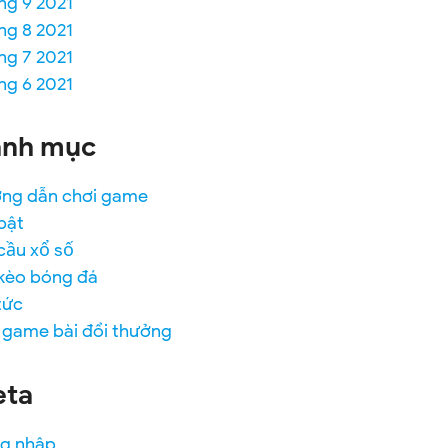
ng 9 2021
ng 8 2021
ng 7 2021
ng 6 2021
nh mục
́ng dẫn chơi game
bật
cầu xổ số
kèo bóng đá
tức
 game bài đổi thưởng
ta
g nhập