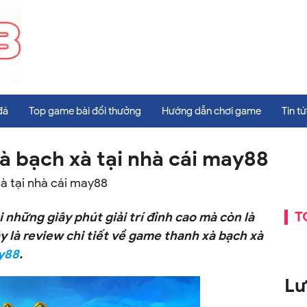
đá
Top game bài đổi thưởng
Hướng dẫn chơi game
Tin t
 bạch xà tại nhà cái may88
à tại nhà cái may88
T
 những giây phút giải trí đỉnh cao mà còn là
y là review chi tiết về game thanh xà bạch xà
y88
.
Lư