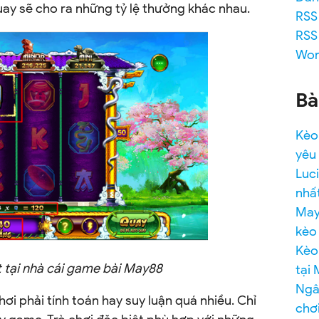
uay sẽ cho ra những tỷ lệ thưởng khác nhau.
RSS 
RSS
Wor
Bà
Kèo
yêu
Luc
nhấ
May
kèo 
Kèo 
t tại nhà cái game bài May88
tại
Ngâ
ơi phải tính toán hay suy luận quá nhiều. Chỉ
chơi