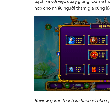
bạch xà với việc quay giồng. Game tha
hợp cho nhiều người tham gia cùng lú
Review game thanh xà bạch xà cho n