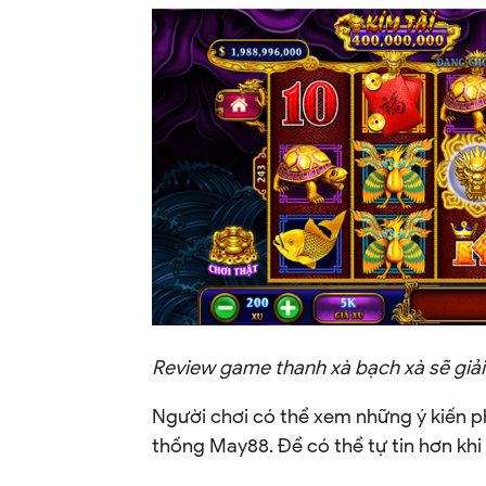
Review game thanh xà bạch xà sẽ gi
Người chơi có thể xem những ý kiến p
thống May88. Để có thể tự tin hơn khi