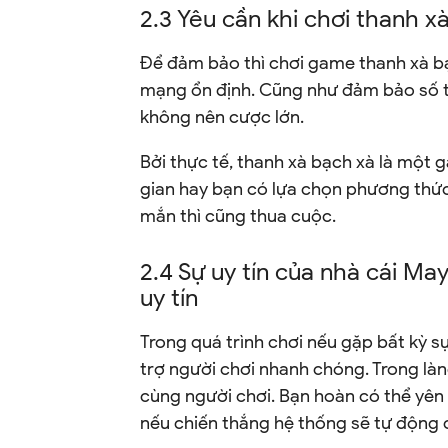
2.3 Yêu cần khi chơi thanh x
Để đảm bảo thì chơi game thanh xà bạc
mạng ổn định. Cũng như đảm bảo số ti
không nên cược lớn.
Bởi thực tế, thanh xà bạch xà là một 
gian hay bạn có lựa chọn phương th
mắn thì cũng thua cuộc.
2.4 Sự uy tín của nhà cái Ma
uy tín
Trong quá trình chơi nếu gặp bất kỳ sự 
trợ người chơi nhanh chóng. Trong l
cùng người chơi. Bạn hoàn có thể yên
nếu chiến thắng hệ thống sẽ tự động 