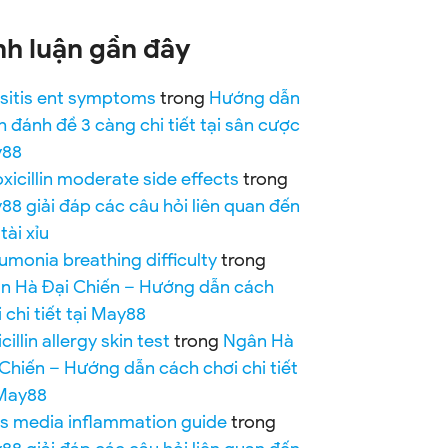
nh luận gần đây
usitis ent symptoms
trong
Hướng dẫn
 đánh đề 3 càng chi tiết tại sân cược
88
icillin moderate side effects
trong
88 giải đáp các câu hỏi liên quan đến
tài xỉu
umonia breathing difficulty
trong
n Hà Đại Chiến – Hướng dẫn cách
 chi tiết tại May88
cillin allergy skin test
trong
Ngân Hà
 Chiến – Hướng dẫn cách chơi chi tiết
 May88
tis media inflammation guide
trong