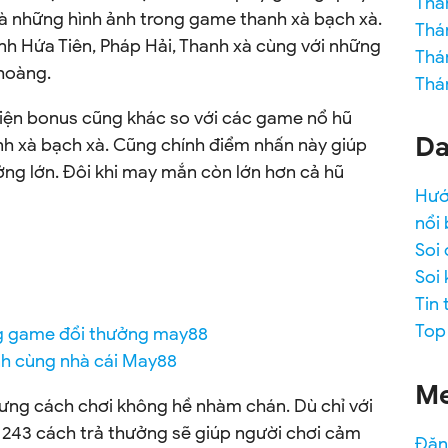
Thá
là những hình ảnh trong game thanh xà bạch xà.
Thá
nh Hứa Tiên, Pháp Hải, Thanh xà cùng với những
Thá
 hoàng.
Thá
 hiện bonus cũng khác so với các game nổ hũ
Da
h xà bạch xà. Cũng chính điểm nhấn này giúp
ng lớn. Đôi khi may mắn còn lớn hơn cả hũ
Hươ
nổi 
Soi 
Soi 
Tin 
Top
ng game đổi thưởng may88
inh cùng nhà cái May88
Me
hưng cách chơi không hề nhàm chán. Dù chỉ với
 243 cách trả thưởng sẽ giúp người chơi cảm
Đăn