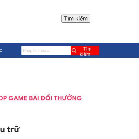
Tìm
kiếm
cho:
Tìm
ức
kiếm
OP GAME BÀI ĐỔI THƯỞNG
u trữ