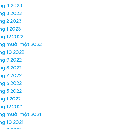
ng 4 2023
ng 3 2023
ng 2 2023
ng 1 2023
ng 12 2022
ng mười một 2022
ng 10 2022
ng 9 2022
ng 8 2022
ng 7 2022
ng 6 2022
ng 5 2022
ng 1 2022
ng 12 2021
ng mười một 2021
ng 10 2021