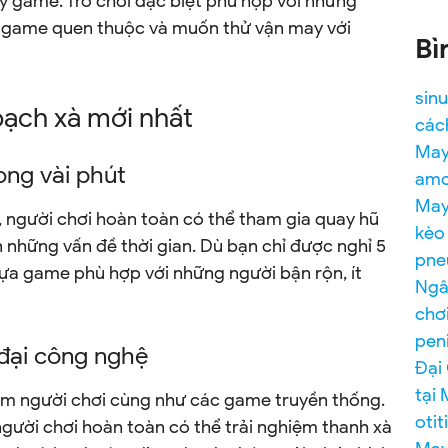
ay game. Trò chơi đặc biệt phù hợp với những
 game quen thuộc và muốn thử vận may với
Bì
sin
bạch xà mới nhất
cách
May
rong vài phút
amox
May
n, người chơi hoàn toàn có thể tham gia quay hũ
kèo 
 những vấn đề thời gian. Dù bạn chỉ được nghỉ 5
pne
Tựa game phù hợp với những người bận rộn, ít
Ngâ
chơi
peni
i đại công nghệ
Đại
tại
tìm người chơi cùng như các game truyền thống.
oti
 người chơi hoàn toàn có thể trải nghiệm thanh xà