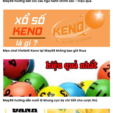
May88 hướng dẫn soi cầu ngũ hành chính xác – hiệu quả
Mẹo chơi Vietlott Keno tại May88 không bao giờ thua
May88 hướng dẫn nuôi lô khung cực kỳ chi tiết cho cược thủ