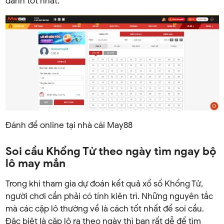
đánh tốt nhất.
Đánh đề online tại nhà cái May88
Soi cầu Khổng Tử theo ngày tìm ngay bộ
lô may mắn
Trong khi tham gia dự đoán kết quả xổ số Khổng Tử,
người chơi cần phải có tính kiên trì. Những nguyên tắc
mà các cặp lô thường về là cách tốt nhất để soi cầu.
Đặc biệt là cặp lô ra theo ngày thì bạn rất dễ để tìm