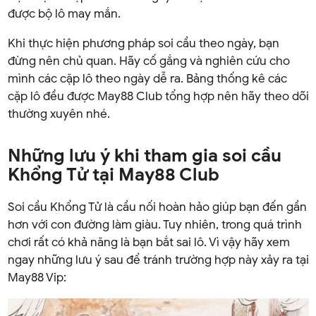
được bộ lô may mắn.
Khi thực hiện phương pháp soi cầu theo ngày, bạn
đừng nên chủ quan. Hãy cố gắng và nghiên cứu cho
mình các cặp lô theo ngày dễ ra. Bảng thống kê các
cặp lô đều được May88 Club tổng hợp nên hãy theo dõi
thường xuyên nhé.
Những lưu ý khi tham gia soi cầu
Khổng Tử tại May88 Club
Soi cầu Khổng Tử là cầu nối hoàn hảo giúp bạn đến gần
hơn với con đường làm giàu. Tuy nhiên, trong quá trình
chơi rất có khả năng là bạn bắt sai lô. Vì vậy hãy xem
ngay những lưu ý sau để tránh trường hợp này xảy ra tại
May88 Vip: