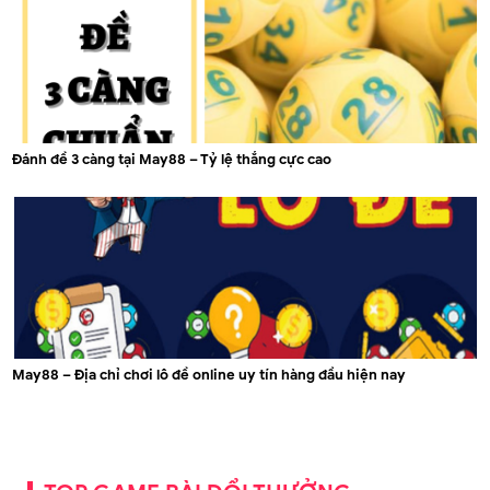
Đánh đề 3 càng tại May88 – Tỷ lệ thắng cực cao
May88 – Địa chỉ chơi lô đề online uy tín hàng đầu hiện nay