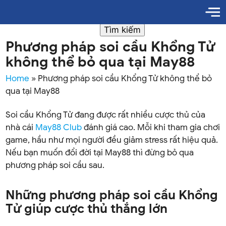
Tìm
kiếm
cho:
Phương pháp soi cầu Khổng Tử
không thể bỏ qua tại May88
Home
»
Phương pháp soi cầu Khổng Tử không thể bỏ
qua tại May88
Soi cầu Khổng Tử đang được rất nhiều cược thủ của
nhà cái
May88 Club
đánh giá cao. Mỗi khi tham gia chơi
game, hầu như mọi người đều giảm stress rất hiệu quả.
Nếu bạn muốn đổi đời tại May88 thì đừng bỏ qua
phương pháp soi cầu sau.
Những phương pháp soi cầu Khổng
Tử giúp cược thủ thắng lớn