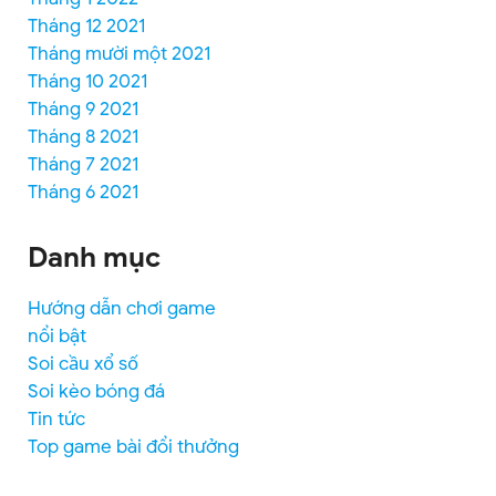
Tháng 12 2021
Tháng mười một 2021
Tháng 10 2021
Tháng 9 2021
Tháng 8 2021
Tháng 7 2021
Tháng 6 2021
Danh mục
Hướng dẫn chơi game
nổi bật
Soi cầu xổ số
Soi kèo bóng đá
Tin tức
Top game bài đổi thưởng