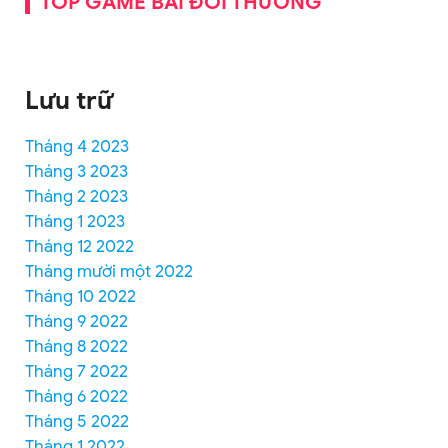
TOP GAME BÀI ĐỔI THƯỞNG
Lưu trữ
Tháng 4 2023
Tháng 3 2023
Tháng 2 2023
Tháng 1 2023
Tháng 12 2022
Tháng mười một 2022
Tháng 10 2022
Tháng 9 2022
Tháng 8 2022
Tháng 7 2022
Tháng 6 2022
Tháng 5 2022
Tháng 1 2022