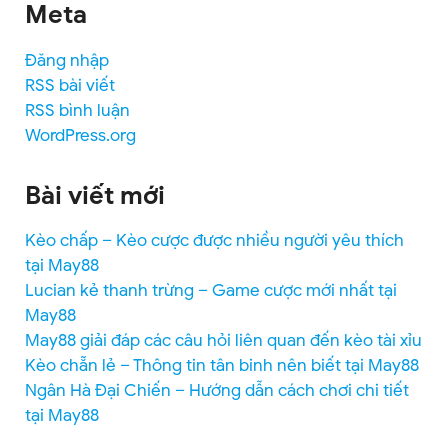
Meta
Đăng nhập
RSS bài viết
RSS bình luận
WordPress.org
Bài viết mới
Kèo chấp – Kèo cược được nhiều người yêu thích
tại May88
Lucian kẻ thanh trừng – Game cược mới nhất tại
May88
May88 giải đáp các câu hỏi liên quan đến kèo tài xỉu
Kèo chẵn lẻ – Thông tin tân binh nên biết tại May88
Ngân Hà Đại Chiến – Hướng dẫn cách chơi chi tiết
tại May88