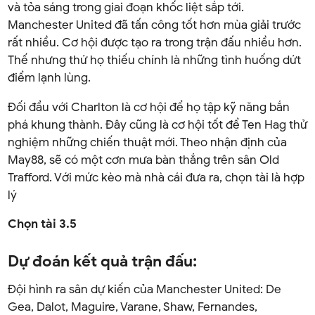
và tỏa sáng trong giai đoạn khốc liệt sắp tới.
Manchester United đã tấn công tốt hơn mùa giải trước
rất nhiều. Cơ hội được tạo ra trong trận đấu nhiều hơn.
Thế nhưng thứ họ thiếu chính là những tình huống dứt
điểm lạnh lùng.
Đối đầu với Charlton là cơ hội để họ tập kỹ năng bắn
phá khung thành. Đây cũng là cơ hội tốt để Ten Hag thử
nghiệm những chiến thuật mới. Theo nhận định của
May88, sẽ có một cơn mưa bàn thắng trên sân Old
Trafford. Với mức kèo mà nhà cái đưa ra, chọn tài là hợp
lý
Chọn tài 3.5
Dự đoán kết quả trận đấu:
Đội hình ra sân dự kiến của Manchester United:
De
Gea, Dalot, Maguire, Varane, Shaw, Fernandes,