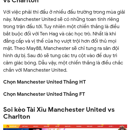
Với việc phải thi đấu ở nhiều đấu trường trong mùa giải
này. Manchester United sẽ có những toan tính riêng
trong trận đấu tới. Tuy nhiên một chiến thắng là điều
bắt buộc đối với Ten Hag và các học trò. Nhất là khi
đẳng cấp và vị thế của họ vượt trội hơn đối thủ mọi
mặt. Theo May88, Manchester sẽ chỉ tung ra sân đội
hình dự bị. Sau đó sẽ tung các trụ cột vào để duy trì
cảm giác bóng. Dẫu vậy, một chiến thắng là điều chắc
chắn với Manchester United.
Chọn Manchester United Thắng HT
Chọn Manchester United Thắng FT
Soi kèo Tài Xỉu
Manchester United vs
Charlton