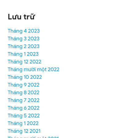
Lưu trữ
Tháng 4 2023
Tháng 3 2023
Tháng 2 2023
Tháng 1 2023
Tháng 12 2022
Tháng mười một 2022
Tháng 10 2022
Tháng 9 2022
Tháng 8 2022
Tháng 7 2022
Tháng 6 2022
Tháng 5 2022
Tháng 1 2022
Tháng 12 2021