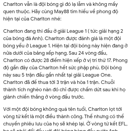
Charlton vẫn là đội bóng gì đó lạ lẫm và không mấy
quen thuộc. Hãy cùng May88 tìm hiểu về phong độ
hiện tại của Charlton nhé:
Charlton đang thi đấu ở giải League 1 ( tức giải hạng 2
của bóng đá Anh). Charlton được đánh giá là một đội
bóng yếu ở League 1. Hiện tại đội bóng này hiện đang ở
nửa dưới của bảng xếp hạng. Sau 24 vòng đấu,
Charlton có được 28 điểm hiện xếp ở vị trí thứ 17. Phong
độ gần đây của Charlton hết sức phập phù. Đội bóng
này sau 5 trận đấu gần nhất tại giải League One.
Charlton đã để thua tới 3 trận và hòa 1 trận. Chuỗi
thành tích nghèo nàn đó chỉ được chấm dứt sau khi họ
giành chiến thắng ở vòng đấu trước.
Với một đội bóng không quá tên tuổi, Charlton lọt tới
vòng tứ kết là một điều thành công. Thế nhưng có thể
chuyến phiêu lưu của họ sẽ khép lại. Ở vòng tứ kết EFL,