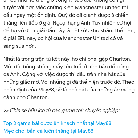
tuyệt vời hơn việc chứng kiến Manchester United thi
đấu ngày một ổn định. Quỷ đỏ đã giành được 3 chiến
thắng liên tiếp ở giải Ngoại hạng Anh. Tuy nhiên cơ hội
để họ vô địch giải đấu này là hết sức khó khăn. Thế nên,
ở giải EFL này, cơ hội của Manchester United có vẻ
sáng sủa hơn.
Nhất là trong trận tứ kết này, ho chỉ phải gặp Charlton.
Một đội bóng không mấy tên tuổi ở trên bản đồ bóng
đá Anh. Cộng với việc được thi đấu trên nhà hát của
những giấc mơ. Với những gì đã thể hiện trước đó. Theo
nhận định của May88, sẽ là nhà hát của những ác mộng
dành cho Charlton.
>> Chia sẻ hữu ích từ các game thủ chuyên nghiệp:
Top 3 game bài được ăn khách nhất tại May88
Mẹo chơi bắn cá luôn thắng tại May88