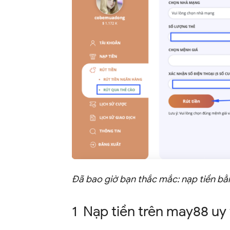
Đã bao giờ bạn thắc mắc: nạp tiền b
1 Nạp tiền trên may88 uy