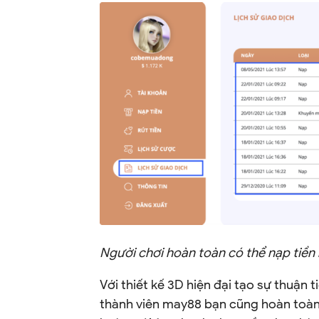
Người chơi hoàn toàn có thể nạp tiền
Với thiết kế 3D hiện đại tạo sự thuận 
thành viên may88 bạn cũng hoàn toàn 