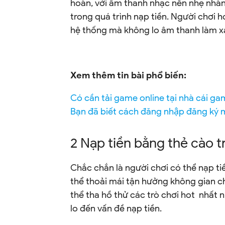
hoàn, với âm thanh nhạc nền nhẹ nhàn
trong quá trình nạp tiền. Người chơi h
hệ thống mà không lo âm thanh làm 
Xem thêm tin bài phổ biến:
Có cần tải game online tại nhà cái g
Bạn đã biết cách đăng nhập đăng ký
2 Nạp tiền bằng thẻ cào
Chắc chắn là người chơi có thể nạp t
thể thoải mái tận hưởng không gian c
thể tha hồ thử các trò chơi hot nhất
lo đến vấn đề nạp tiền.