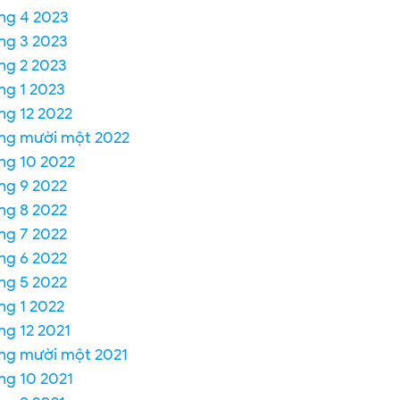
ng 4 2023
ng 3 2023
ng 2 2023
ng 1 2023
ng 12 2022
ng mười một 2022
ng 10 2022
ng 9 2022
ng 8 2022
ng 7 2022
ng 6 2022
ng 5 2022
ng 1 2022
ng 12 2021
ng mười một 2021
ng 10 2021