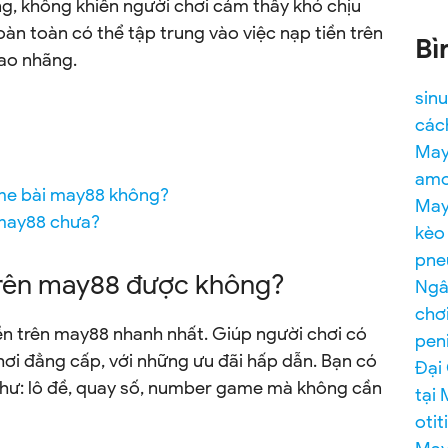
g, không khiến người chơi cảm thấy khó chịu
oàn toàn có thể tập trung vào việc nạp tiền trên
Bì
xao nhãng.
sin
cách
May
amox
ame bài may88 không?
May
 may88 chưa?
kèo 
pne
 trên may88 được không?
Ngâ
chơi
iền trên may88 nhanh nhất. Giúp người chơi có
peni
hơi đẳng cấp, với những ưu đãi hấp dẫn. Bạn có
Đại
 như: lô đề, quay số, number game mà không cần
tại
oti