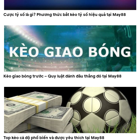
Cược tỷ số là gì? Phương thức bắt kèo tỷ số hiệu quả tại May88
Kèo giao bóng trước – Quy luật đánh đâu thắng đó tại May88
Top kèo cá độ phổ biến và được yêu thích tại May88