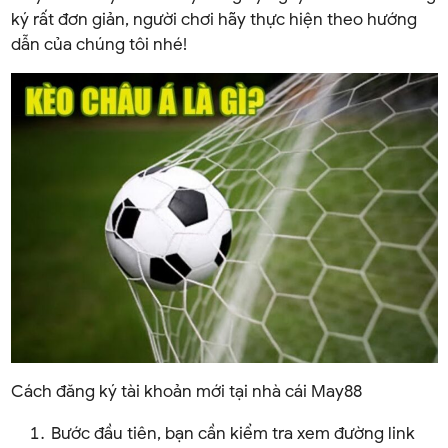
ký rất đơn giản, người chơi hãy thực hiện theo hướng
dẫn của chúng tôi nhé!
Cách đăng ký tài khoản mới tại nhà cái May88
Bước đầu tiên, bạn cần kiểm tra xem đường link