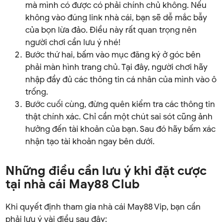
mà mình có được có phải chính chủ không. Nếu
không vào đúng link nhà cái, bạn sẽ dễ mắc bẫy
của bọn lừa đảo. Điều này rất quan trọng nên
người chơi cần lưu ý nhé!
Bước thứ hai, bấm vào mục đăng ký ở góc bên
phải màn hình trang chủ. Tại đây, người chơi hãy
nhập đầy đủ các thông tin cá nhân của mình vào ô
trống.
Bước cuối cùng, đừng quên kiểm tra các thông tin
thật chính xác. Chỉ cần một chút sai sót cũng ảnh
hưởng đến tài khoản của bạn. Sau đó hãy bấm xác
nhận tạo tài khoản ngay bên dưới.
Những điều cần lưu ý khi đặt cược
tại nhà cái May88 Club
Khi quyết định tham gia nhà cái May88 Vip, bạn cần
phải lưu ý vài điều sau đây: