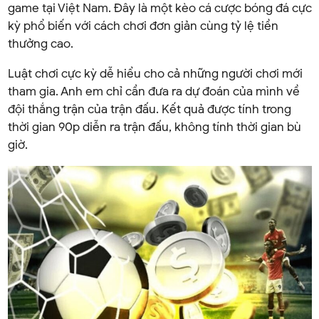
game tại Việt Nam. Đây là một kèo cá cược bóng đá cực
kỳ phổ biến với cách chơi đơn giản cùng tỷ lệ tiền
thưởng cao.
Luật chơi cực kỳ dễ hiểu cho cả những người chơi mới
tham gia. Anh em chỉ cần đưa ra dự đoán của mình về
đội thắng trận của trận đấu. Kết quả được tính trong
thời gian 90p diễn ra trận đấu, không tính thời gian bù
giờ.