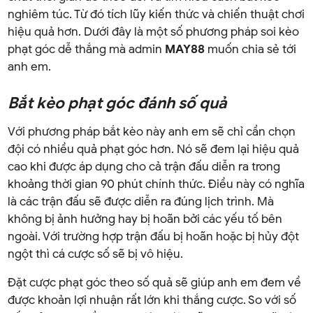
nghiêm túc. Từ đó tích lũy kiến thức và chiến thuật chơi
hiệu quả hơn. Dưới đây là một số phương pháp soi kèo
phạt góc dễ thắng mà admin
MAY88
muốn chia sẻ tới
anh em.
Bắt kèo phạt góc đánh số quả
Với phương pháp bắt kèo này anh em sẽ chỉ cần chọn
đội có nhiều quả phạt góc hơn. Nó sẽ đem lại hiệu quả
cao khi được áp dụng cho cả trận đấu diễn ra trong
khoảng thời gian 90 phút chính thức. Điều này có nghĩa
là các trận đấu sẽ được diễn ra đúng lịch trình. Mà
không bị ảnh hưởng hay bị hoãn bởi các yếu tố bên
ngoài. Với trường hợp trận đấu bị hoãn hoặc bị hủy đột
ngột thì cá cược số sẽ bị vô hiệu.
Đặt cược phạt góc theo số quả sẽ giúp anh em đem về
được khoản lợi nhuận rất lớn khi thắng cược. So với số