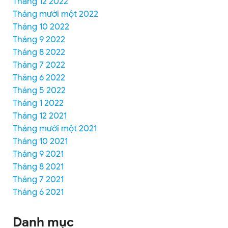
Tháng 12 2022
Tháng mười một 2022
Tháng 10 2022
Tháng 9 2022
Tháng 8 2022
Tháng 7 2022
Tháng 6 2022
Tháng 5 2022
Tháng 1 2022
Tháng 12 2021
Tháng mười một 2021
Tháng 10 2021
Tháng 9 2021
Tháng 8 2021
Tháng 7 2021
Tháng 6 2021
Danh mục