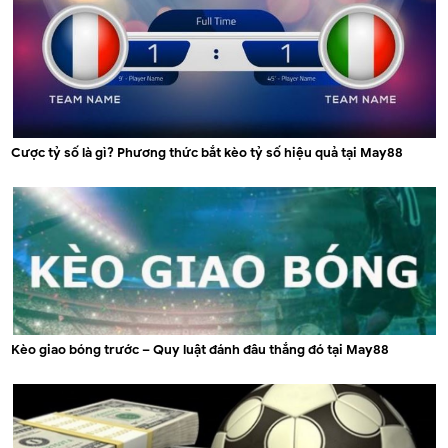
Cược tỷ số là gì? Phương thức bắt kèo tỷ số hiệu quả tại May88
Kèo giao bóng trước – Quy luật đánh đâu thắng đó tại May88