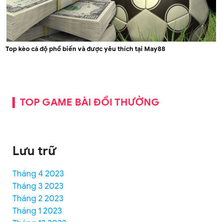
Top kèo cá độ phổ biến và được yêu thích tại May88
TOP GAME BÀI ĐỔI THƯỞNG
Lưu trữ
Tháng 4 2023
Tháng 3 2023
Tháng 2 2023
Tháng 1 2023