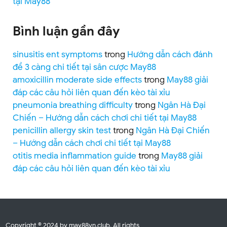
tại May88
Bình luận gần đây
sinusitis ent symptoms
trong
Hướng dẫn cách đánh
đề 3 càng chi tiết tại sân cược May88
amoxicillin moderate side effects
trong
May88 giải
đáp các câu hỏi liên quan đến kèo tài xỉu
pneumonia breathing difficulty
trong
Ngân Hà Đại
Chiến – Hướng dẫn cách chơi chi tiết tại May88
penicillin allergy skin test
trong
Ngân Hà Đại Chiến
– Hướng dẫn cách chơi chi tiết tại May88
otitis media inflammation guide
trong
May88 giải
đáp các câu hỏi liên quan đến kèo tài xỉu
Copyright © 2024 by may88vn.club. All rights