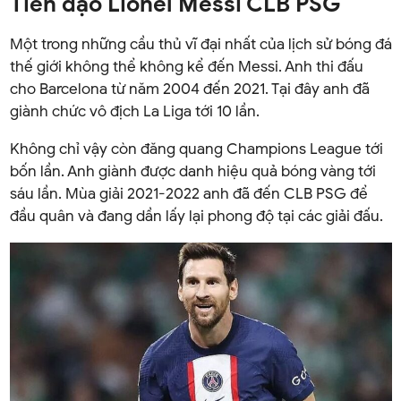
Tiền đạo Lionel Messi CLB PSG
Một trong những cầu thủ vĩ đại nhất của lịch sử bóng đá
thế giới không thể không kể đến Messi. Anh thi đấu
cho Barcelona từ năm 2004 đến 2021. Tại đây anh đã
giành chức vô địch La Liga tới 10 lần.
Không chỉ vậy còn đăng quang Champions League tới
bốn lần. Anh giành được danh hiệu quả bóng vàng tới
sáu lần. Mùa giải 2021-2022 anh đã đến CLB PSG để
đầu quân và đang dần lấy lại phong độ tại các giải đấu.