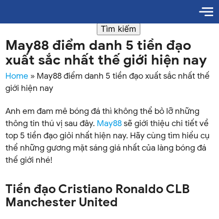
Tìm
kiếm
cho:
May88 điểm danh 5 tiền đạo
xuất sắc nhất thế giới hiện nay
Home
»
May88 điểm danh 5 tiền đạo xuất sắc nhất thế
giới hiện nay
Anh em đam mê bóng đá thì không thể bỏ lỡ những
thông tin thú vị sau đây.
May88
sẽ giới thiệu chi tiết về
top 5 tiền đạo giỏi nhất hiện nay. Hãy cùng tìm hiểu cụ
thể những gương mặt sáng giá nhất của làng bóng đá
thế giới nhé!
Tiền đạo Cristiano Ronaldo CLB
Manchester United