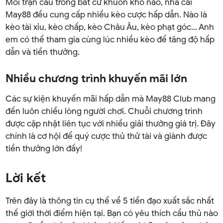
Mỗi trận cầu trong bất cứ khuôn khổ nào, nhà cái
May88 đều cung cấp nhiều kèo cược hấp dẫn. Nào là
kèo tài xỉu, kèo chấp, kèo Châu Âu, kèo phạt góc… Anh
em có thể tham gia cùng lúc nhiều kèo để tăng độ hấp
dẫn và tiền thưởng.
Nhiều chương trình khuyến mãi lớn
Các sự kiện khuyến mãi hấp dẫn mà May88 Club mang
đến luôn chiều lòng người chơi. Chuỗi chương trình
được cập nhật liên tục với nhiều giải thưởng giá trị. Đây
chính là cơ hội để quý cược thủ thử tài và giành được
tiền thưởng lớn đấy!
Lời kết
Trên đây là thông tin cụ thể về 5 tiền đạo xuất sắc nhất
thế giới thời điểm hiện tại. Bạn có yêu thích cầu thủ nào