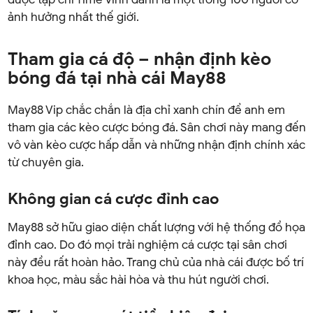
ảnh hưởng nhất thế giới.
Tham gia cá độ – nhận định kèo
bóng đá tại nhà cái May88
May88 Vip chắc chắn là địa chỉ xanh chín để anh em
tham gia các kèo cược bóng đá. Sân chơi này mang đến
vô vàn kèo cược hấp dẫn và những nhận định chính xác
từ chuyên gia.
Không gian cá cược đỉnh cao
May88 sở hữu giao diện chất lượng với hệ thống đồ họa
đỉnh cao. Do đó mọi trải nghiệm cá cược tại sân chơi
này đều rất hoàn hảo. Trang chủ của nhà cái được bố trí
khoa học, màu sắc hài hòa và thu hút người chơi.