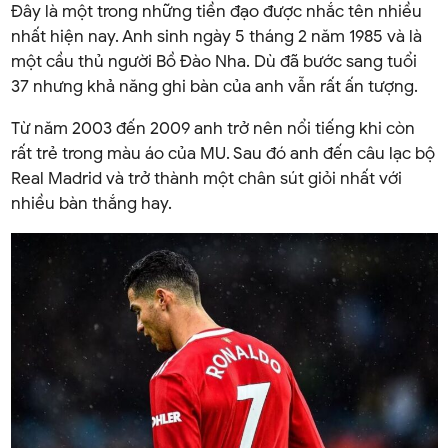
Đây là một trong những tiền đạo được nhắc tên nhiều
nhất hiện nay. Anh sinh ngày 5 tháng 2 năm 1985 và là
một cầu thủ người Bồ Đào Nha. Dù đã bước sang tuổi
37 nhưng khả năng ghi bàn của anh vẫn rất ấn tượng.
Từ năm 2003 đến 2009 anh trở nên nổi tiếng khi còn
rất trẻ trong màu áo của MU. Sau đó anh đến câu lạc bộ
Real Madrid và trở thành một chân sút giỏi nhất với
nhiều bàn thắng hay.