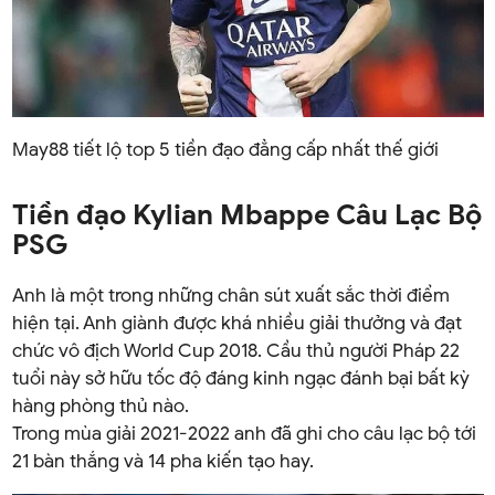
May88 tiết lộ top 5 tiền đạo đẳng cấp nhất thế giới
Tiền đạo Kylian Mbappe Câu Lạc Bộ
PSG
Anh là một trong những chân sút xuất sắc thời điểm
hiện tại. Anh giành được khá nhiều giải thưởng và đạt
chức vô địch World Cup 2018. Cầu thủ người Pháp 22
tuổi này sở hữu tốc độ đáng kinh ngạc đánh bại bất kỳ
hàng phòng thủ nào.
Trong mùa giải 2021-2022 anh đã ghi cho câu lạc bộ tới
21 bàn thắng và 14 pha kiến tạo hay.