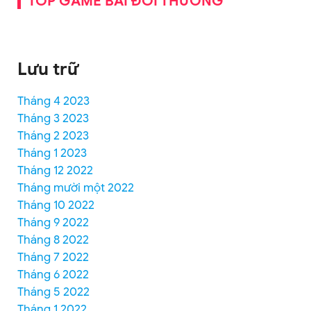
TOP GAME BÀI ĐỔI THƯỞNG
Lưu trữ
Tháng 4 2023
Tháng 3 2023
Tháng 2 2023
Tháng 1 2023
Tháng 12 2022
Tháng mười một 2022
Tháng 10 2022
Tháng 9 2022
Tháng 8 2022
Tháng 7 2022
Tháng 6 2022
Tháng 5 2022
Tháng 1 2022