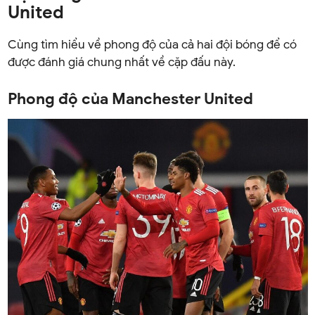
United
Cùng tìm hiểu về phong độ của cả hai đội bóng để có
được đánh giá chung nhất về cặp đấu này.
Phong độ của Manchester United