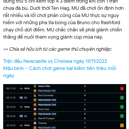
đứng thứ 5 chỉ kém top 4 3 điểm trong khi còn 1 trận
chưa đá bù. Dưới thời Ten Hag, MU đã chơi ổn định hơn
rất nhiều và lối chơi phản công của MU thực sự nguy
hiểm với những pha tỉa bóng của Bruno cho Rashford
chạy chỗ dứt điểm. MU chắc chắn sẽ phải giành chiến
thắng để nuôi tham vọng giành cúp mùa này.
>> Chia sẻ hữu ích từ các game thủ chuyên nghiệp:
Trận đấu Newcastle vs Chelsea ngày 13/11/2022
Mậu binh – Cách chơi game bài kiếm tiền triệu mỗi
ngày