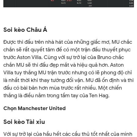
Soi kèo Châu Á
Được thi đấu trên nhà hát của những giấc mơ, MU chắc
chắn sẽ rất quyết tâm để có một trận đấu thuyết phục
trước Aston Villa. Cùng với sự trở lại của Bruno chắc
chắn MU sẽ thi đấu đẹp mắt và hiệu quả hơn. Aston
Villa tuy thắng MU trận trước nhưng có lẽ phong độ chỉ
là nhất thời khi thay tướng đổi vận. MU đã ổn định và thi
đấu có bài bản hơn mùa trước rất nhiều. Một chiến
thắng là điều nằm trong tầm tay của Ten Hag.
Chọn Manchester United
Soi kèo Tài xỉu
Với sự trở lại của hầu hết các cầu thủ tốt nhất của mình