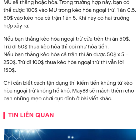
MU sẽ thắng hoặc hòa. Trong trường hợp này, bạn có
thể cược 100$ vào MU trong kèo hòa ngoại trừ, 1 ăn 0.5.
50$ vào kèo hòa cả trận 1 ăn 5. Khi này có hai trường
hợp xảy ra:
Nếu bạn thắng kèo hòa ngoại trừ cửa trên thì ăn 50$.
Trừ đi 50$ thua kèo hòa thì coi như hòa tiền.
Nếu bạn thắng kèo hòa cả trận thì ăn được 50$ x 5 =
250$. Trừ đi 100$ thua kèo hòa ngoại trừ thì vẫn lời
150$.
Chỉ cần biết cách tận dụng thì kiếm tiền khủng từ kèo
hòa ngoại trừ không hề khó. May88 sẽ mách thêm cho
bạn những mẹo chơi cực đỉnh ở bài viết khác.
TIN LIÊN QUAN