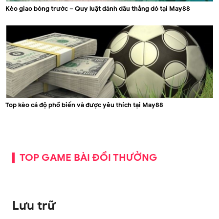
Kèo giao bóng trước – Quy luật đánh đâu thắng đó tại May88
Top kèo cá độ phổ biến và được yêu thích tại May88
TOP GAME BÀI ĐỔI THƯỞNG
Lưu trữ