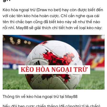
Kèo hòa ngoại trừ (Draw no bet) hay còn được biết đến
với các tên kèo hòa hoàn cược. Chỉ cần nghe qua cái
tên thì chắc bạn cũng đã biết kèo này sẽ như thế nào
rồi nhỉ. May88 sẽ giải thích chi tiết hơn về loại kèo này:
Thông tin về kèo hòa ngoại trừ tại May88
Nếu đội bạn cược chiến thắng (đã cộng/trừ tỉ lệ chấp)