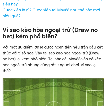
siêu hay
Cược xiên là gì? Cược xiên tại May88 như thế nào mới
hiệu quả?
Vì sao kèo hòa ngoại trừ (Draw no
bet) kém phổ biến?
Với một ưu điểm lớn là được hoàn tiền nếu trận đấu kết
thúc với tỉ số hòa. Vậy tại sao kèo hòa ngoại trừ (Draw
no bet) lại kém phổ biến. Tại nhà cái May88 vẫn có kèo
hòa ngoài trừ nhưng cũng rất ít người chơi. Vì sao lại
thế?