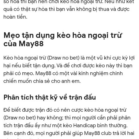
số hòa thì bạn nên chơi kèo hòa ngoại trừ. Nếu như kết
quả có thật sự hòa thì bạn vẫn không bị thua và được
hoàn tiền.
Mẹo tận dụng kèo hòa ngoại trừ
của May88
Kèo hòa ngoại trừ (Draw no bet) là một vũ khí cực kỳ lợi
hại nếu biết tận dụng. Và để chơi được kèo này thì bạn
phải có mẹo. May88 có một vài kinh nghiệm chinh
chiến muốn chia sẻ cho anh em.
Phân tích thật kỹ về trận đấu
Để biết được trận đó có nên cược kèo hòa ngoại trừ
(Draw no bet) hay không; thì mọi người cần phải phân
tích trận đấu ấy như một kèo Handicap bình thường.
Bên cạnh đó, mọi người phải giúp May88 club trả lời hai