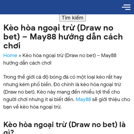
Tìm
kiếm
cho:
Kèo hòa ngoại trừ (Draw no
bet) – May88 hướng dẫn cách
chơi
Home
»
Kèo hòa ngoại trừ (Draw no bet) – May88
hướng dẫn cách chơi
Trong thế giới cá độ bóng đá có một loại kèo rất hay
nhưng kém phổ biến. Đó chính là kèo hòa ngoại trừ
(Draw no bet). Kèo này mang đến nhiều lợi thế cho
người chơi nhưng ít ai biết đến.
May88
sẽ giới thiệu cho
bạn về kèo hòa ngoại trừ.
Kèo hòa ngoại trừ (Draw no bet) là
gì?