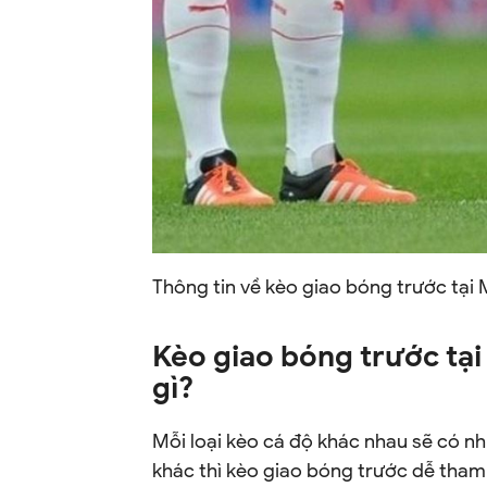
Thông tin về kèo giao bóng trước tại
Kèo giao bóng trước tạ
gì?
Mỗi loại kèo cá độ khác nhau sẽ có nh
khác thì kèo giao bóng trước dễ tham