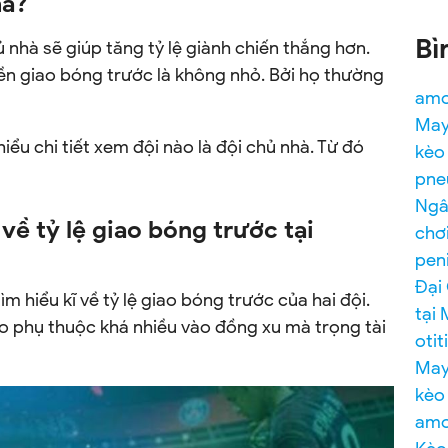
hà?
Bì
 nhà sẽ giúp tăng tỷ lệ giành chiến thắng hơn.
n giao bóng trước là không nhỏ. Bởi họ thường
amox
May
hiểu chi tiết xem đội nào là đội chủ nhà. Từ đó
kèo 
pne
Ngâ
 về tỷ lệ giao bóng trước tại
chơi
peni
Đại
m hiểu kĩ về tỷ lệ giao bóng trước của hai đội.
tại
do phụ thuộc khá nhiều vào đồng xu mà trọng tài
oti
May
kèo 
amox