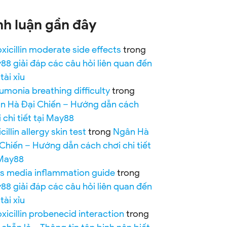
nh luận gần đây
icillin moderate side effects
trong
88 giải đáp các câu hỏi liên quan đến
tài xỉu
umonia breathing difficulty
trong
n Hà Đại Chiến – Hướng dẫn cách
 chi tiết tại May88
cillin allergy skin test
trong
Ngân Hà
 Chiến – Hướng dẫn cách chơi chi tiết
 May88
tis media inflammation guide
trong
88 giải đáp các câu hỏi liên quan đến
tài xỉu
icillin probenecid interaction
trong