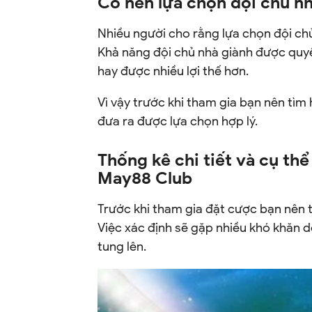
Có nên lựa chọn đội chủ n
Nhiều người cho rằng lựa chọn đội chủ
Khả năng đội chủ nhà giành được quyề
hay được nhiều lợi thế hơn.
Vì vậy trước khi tham gia bạn nên tìm 
đưa ra được lựa chọn hợp lý.
Thống kê chi tiết và cụ thể
May88 Club
Trước khi tham gia đặt cược bạn nên tì
Việc xác định sẽ gặp nhiều khó khăn 
tung lên.