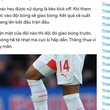
Thá
ác hay được sử dụng là kèo kick off. Khi tham
Thá
ợc vào đội bóng sẽ giao bóng. Kết quả sẽ xuất
Thá
vang lên bắt đầu trận đấu.
Thá
Thá
iện mặt của đội nào thì đội đó giao bóng trước.
Thá
ông hề tẻ nhạt mà cực kì hấp dẫn. Thắng thua vì
Thá
ay mắn.
Thá
Thá
Thá
Thá
Thá
Thá
Thá
Thá
Thá