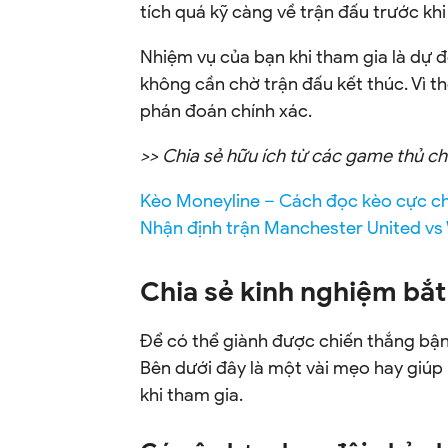
tích quá kỹ càng về trận đấu trước kh
Nhiệm vụ của bạn khi tham gia là dự đ
không cần chờ trận đấu kết thúc. Vì th
phán đoán chính xác.
>> Chia sẻ hữu ích từ các game thủ c
Kèo Moneyline – Cách đọc kèo cực c
Nhận định trận Manchester United vs
Chia sẻ kinh nghiệm bắt
Để có thể giành được chiến thắng bận
Bên dưới đây là một vài mẹo hay giúp
khi tham gia.