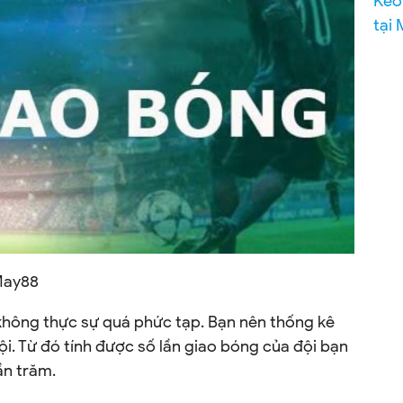
Kèo 
tại
May88
y không thực sự quá phức tạp. Bạn nên thống kê
ội. Từ đó tính được số lần giao bóng của đội bạn
ần trăm.