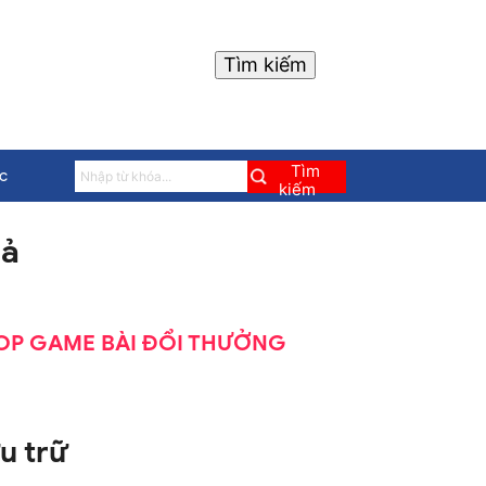
Tìm
kiếm
cho:
Tìm
ức
kiếm
uả
OP GAME BÀI ĐỔI THƯỞNG
u trữ