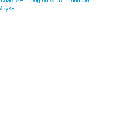
chẵn lẻ – Thông tin tân binh nên biết
 May88