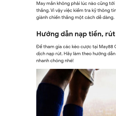
May mắn không phải lúc nào cũng tới
thắng. Vì vậy việc kiểm tra kỹ thông t
giành chiến thắng một cách dễ dàng.
Hướng dẫn nạp tiền, rút 
Để tham gia các kèo cược tại May88 C
dịch nạp rút. Hãy làm theo hướng dẫn 
nhanh chóng nhé!