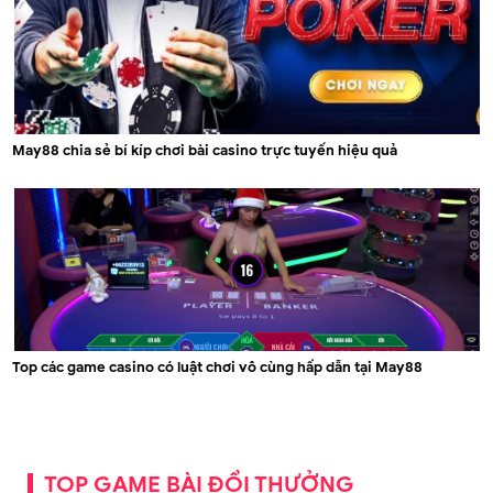
May88 chia sẻ bí kíp chơi bài casino trực tuyến hiệu quả
Top các game casino có luật chơi vô cùng hấp dẫn tại May88
TOP GAME BÀI ĐỔI THƯỞNG