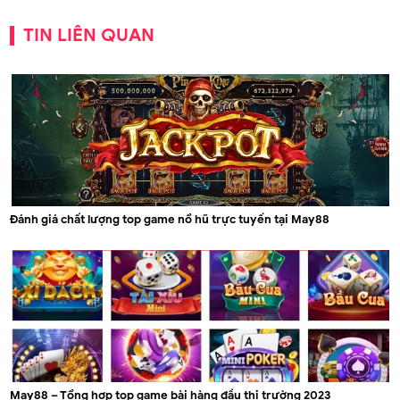
TIN LIÊN QUAN
Đánh giá chất lượng top game nổ hũ trực tuyến tại May88
May88 – Tổng hợp top game bài hàng đầu thị trường 2023