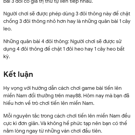
bài 3 đôi có giá trị thứ tự liên tiếp nhau.
Người chơi sẽ được phép dùng 3 đôi thông này để chặt
chồng 3 đôi thông nhỏ hơn hay là những quân bài 1 cây
leo.
Những quân bài 4 đôi thông: Người chơi sẽ được sử
dụng 4 đôi thông để chặt 1 đôi heo hay 1 cây heo bất
kỳ.
Kết luận
Hy vọng với hướng dẫn cách chơi game bài tiến lên
miền Nam đổi thưởng trên may88. Hôm nay mà bạn đã
hiểu hơn về trò chơi tiến lên miền Nam.
Mỗi nguyên tắc trong cách chơi tiến lên miền Nam đều
cực kì đơn giản. Và không hề phức tạp nên bạn có thể
nằm lòng ngay từ những ván chơi đầu tiên.