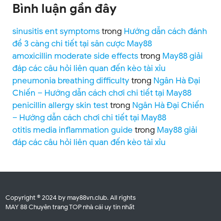
Bình luận gần đây
sinusitis ent symptoms
trong
Hướng dẫn cách đánh
đề 3 càng chi tiết tại sân cược May88
amoxicillin moderate side effects
trong
May88 giải
đáp các câu hỏi liên quan đến kèo tài xỉu
pneumonia breathing difficulty
trong
Ngân Hà Đại
Chiến – Hướng dẫn cách chơi chi tiết tại May88
penicillin allergy skin test
trong
Ngân Hà Đại Chiến
– Hướng dẫn cách chơi chi tiết tại May88
otitis media inflammation guide
trong
May88 giải
đáp các câu hỏi liên quan đến kèo tài xỉu
Copyright © 2024 by may88vn.club. All rights
MAY 88 Chuyên trang TOP nhà cái uy tin nhất