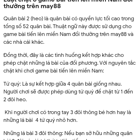
thưởng trên may88
Quân bài 2 (heo) là quân bài có quyền lực tối cao trong
tổng số 52 quân bài. Thuật ngữ này được sử dụng cho
game bài tiến lên miền Nam đổi thưởng trên may88 và
các nhà cái khác.
Đồng thời, đây là các tình huống kết hợp khác cho
phép chặt những lá bài của đối phương. Với nguyên tắc
chặt khi chơi game bài tiến lên miền Nam:
Tứ quý: Là sự kết hợp giữa 4 quân bài giống nhau.
Người chơi sẽ được phép dùng tứ quý để chặt từ 1 đến
2 đôi heo.
Khi người chơi có trong tay 3 đôi thông bé hơn hay là
những lá bài 4 tứ quý nhỏ hơn.
Những lá bài 3 đôi thông: Nếu bạn sở hữu những quân