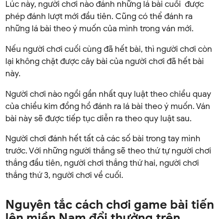
Lúc này, người chơi nào đánh những lá bài cuối được
phép đánh lượt mới đầu tiên. Cũng có thể đánh ra
những lá bài theo ý muốn của mình trong ván mới.
Nếu người chơi cuối cùng đã hết bài, thì người chơi còn
lại không chặt được cây bài của người chơi đã hết bài
này.
Người chơi nào ngồi gần nhất quy luật theo chiều quay
của chiều kim đồng hồ đánh ra lá bài theo ý muốn. Ván
bài này sẽ được tiếp tục diễn ra theo quy luật sau.
Người chơi đánh hết tất cả các số bài trong tay mình
trước. Với những người thắng sẽ theo thứ tự người chơi
thắng đầu tiên, người chơi thắng thứ hai, người chơi
thắng thứ 3, người chơi về cuối.
Nguyên tắc cách chơi game bài tiến
lên miền Nam đổi thưởng trên