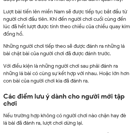
Lượt bài tiến lên miền Nam sẽ được tiếp tục bắt đầu từ
người chơi đầu tiên. Khi đến người chơi cuối cùng đến
lúc đã hết lượt được tính theo chiều của chiều quay kim
đồng hồ.
Những người chơi tiếp theo sẽ được đánh ra những lá
bài chặt bài của người chơi đã được đánh trước.
Với điều kiện là những người chơi sau phải đánh ra
những lá bài có cùng sự kết hợp với nhau. Hoặc lớn hơn
con bài của người chơi kia đã đánh ra.
Các điểm lưu ý dành cho người mới tập
chơi
Nếu trường hợp không có người chơi nào chặn hay đè
lá bài đã đánh ra, lượt chơi dừng lại.