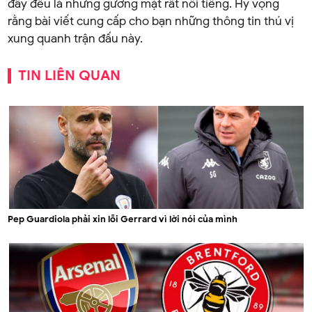
đây đều là những gương mặt rất nổi tiếng. Hy vọng
rằng bài viết cung cấp cho bạn những thông tin thú vị
xung quanh trận đấu này.
TIN LIÊN QUAN
Pep Guardiola phải xin lỗi Gerrard vì lời nói của mình