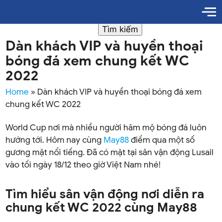
Tìm
kiếm
cho:
Dàn khách VIP và huyền thoại
bóng đá xem chung kết WC
2022
Home
»
Dàn khách VIP và huyền thoại bóng đá xem
chung kết WC 2022
World Cup nơi mà nhiều người hâm mộ bóng đá luôn
hướng tới. Hôm nay cùng
May88
điểm qua một số
gương mặt nổi tiếng. Đã có mặt tại sân vận động Lusail
vào tối ngày 18/12 theo giờ Việt Nam nhé!
Tìm hiểu sân vận động nơi diễn ra
chung kết WC 2022 cùng May88