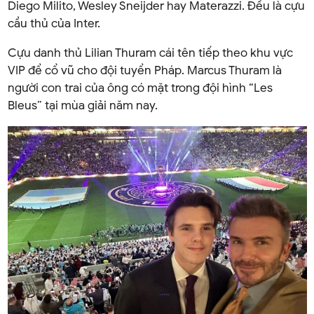
Diego Milito, Wesley Sneijder hay Materazzi. Đều là cựu
cầu thủ của Inter.
Cựu danh thủ Lilian Thuram cái tên tiếp theo khu vực
VIP để cổ vũ cho đội tuyển Pháp. Marcus Thuram là
người con trai của ông có mặt trong đội hình “Les
Bleus” tại mùa giải năm nay.