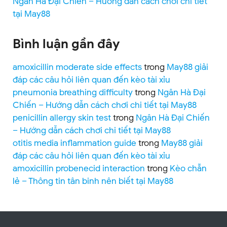
Ngân Hà Đại Chiến – Hướng dẫn cách chơi chi tiết
tại May88
Bình luận gần đây
amoxicillin moderate side effects
trong
May88 giải
đáp các câu hỏi liên quan đến kèo tài xỉu
pneumonia breathing difficulty
trong
Ngân Hà Đại
Chiến – Hướng dẫn cách chơi chi tiết tại May88
penicillin allergy skin test
trong
Ngân Hà Đại Chiến
– Hướng dẫn cách chơi chi tiết tại May88
otitis media inflammation guide
trong
May88 giải
đáp các câu hỏi liên quan đến kèo tài xỉu
amoxicillin probenecid interaction
trong
Kèo chẵn
lẻ – Thông tin tân binh nên biết tại May88