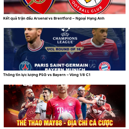
Kết quả trận đấu Arsenal vs Brentford – Ngoại Hạng Anh
Thông tin lực lượng PSG vs Bayern – Vòng 1/8 C1