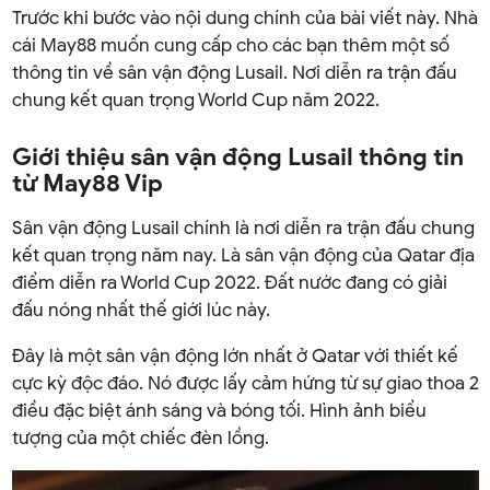
Trước khi bước vào nội dung chính của bài viết này. Nhà
cái May88 muốn cung cấp cho các bạn thêm một số
thông tin về sân vận động Lusail. Nơi diễn ra trận đấu
chung kết quan trọng World Cup năm 2022.
Giới thiệu sân vận động Lusail thông tin
từ May88 Vip
Sân vận động Lusail chính là nơi diễn ra trận đấu chung
kết quan trọng năm nay. Là sân vận động của Qatar địa
điểm diễn ra World Cup 2022. Đất nước đang có giải
đấu nóng nhất thế giới lúc này.
Đây là một sân vận động lớn nhất ở Qatar với thiết kế
cực kỳ độc đáo. Nó được lấy cảm hứng từ sự giao thoa 2
điều đặc biệt ánh sáng và bóng tối. Hình ảnh biểu
tượng của một chiếc đèn lồng.