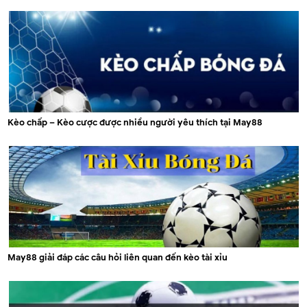
Kèo chấp – Kèo cược được nhiều người yêu thích tại May88
May88 giải đáp các câu hỏi liên quan đến kèo tài xỉu