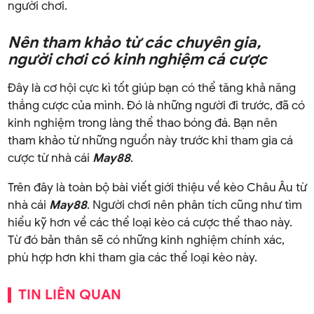
người chơi.
Nên tham khảo từ các chuyên gia,
người chơi có kinh nghiệm cá cược
Đây là cơ hội cực kì tốt giúp bạn có thể tăng khả năng
thắng cược của mình. Đó là những người đi trước, đã có
kinh nghiệm trong làng thể thao bóng đá. Bạn nên
tham khảo từ những nguồn này trước khi tham gia cá
cược từ nhà cái
May88
.
Trên đây là toàn bộ bài viết giới thiệu về kèo Châu Âu từ
nhà cái
May88
. Người chơi nên phân tích cũng như tìm
hiểu kỹ hơn về các thể loại kèo cá cược thể thao này.
Từ đó bản thân sẽ có những kinh nghiệm chính xác,
phù hợp hơn khi tham gia các thể loại kèo này.
TIN LIÊN QUAN