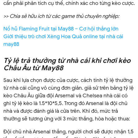
cần phải phân tích cụ thể, chính xác cho từng kèo cược.
>> Chia sẻ hữu ích từ các game thủ chuyên nghiệp:
Nổ hũ Flaming Fruit tại May88 – Cơ hội thắng lớn
Giới thiệu trò chơi Xèng Hoa Quả online tại nhà cái
may88
Tỷ lệ trả thưởng từ nhà cái khi chơi kèo
Châu Âu từ May88
Sau khi lựa chọn được của cược, cách tính tỷ lệ thưởng
từ nhà cái cũng vô cùng đơn giản. giả sử trên bảng tỷ lệ
kèo Châu Âu giữa đội Arsernal và Chelsea nhà cái có
ghi tỷ lệ kèo là 1.5*10*5,5. Trong đó Arsenal là đội chủ
nhà và được đánh giá là cửa trên. Khi đó, mức trả
thưởng sẽ tương ứng với 3 mức thắng, hòa hoặc thua:
Đội chủ nhà Arsenal thắng, người chơi sẽ được nhận 1,5