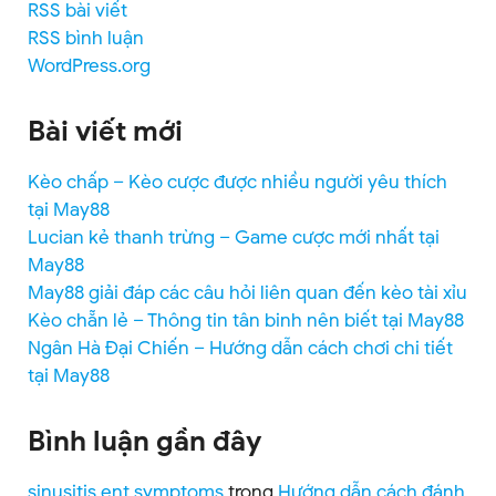
RSS bài viết
RSS bình luận
WordPress.org
Bài viết mới
Kèo chấp – Kèo cược được nhiều người yêu thích
tại May88
Lucian kẻ thanh trừng – Game cược mới nhất tại
May88
May88 giải đáp các câu hỏi liên quan đến kèo tài xỉu
Kèo chẵn lẻ – Thông tin tân binh nên biết tại May88
Ngân Hà Đại Chiến – Hướng dẫn cách chơi chi tiết
tại May88
Bình luận gần đây
sinusitis ent symptoms
trong
Hướng dẫn cách đánh