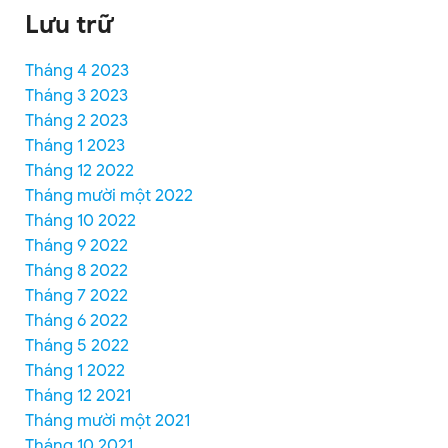
Lưu trữ
Tháng 4 2023
Tháng 3 2023
Tháng 2 2023
Tháng 1 2023
Tháng 12 2022
Tháng mười một 2022
Tháng 10 2022
Tháng 9 2022
Tháng 8 2022
Tháng 7 2022
Tháng 6 2022
Tháng 5 2022
Tháng 1 2022
Tháng 12 2021
Tháng mười một 2021
Tháng 10 2021