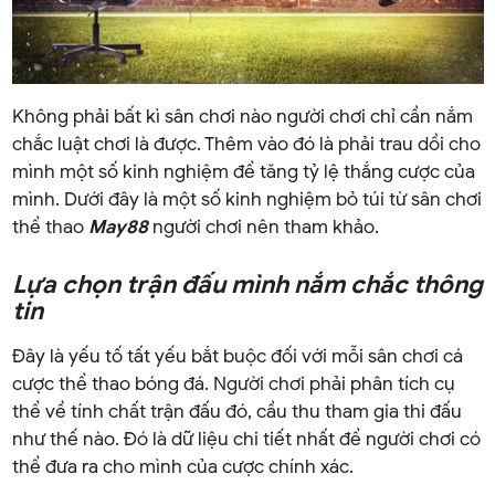
Không phải bất kì sân chơi nào người chơi chỉ cần nắm
chắc luật chơi là được. Thêm vào đó là phải trau dồi cho
mình một số kinh nghiệm để tăng tỷ lệ thắng cược của
mình. Dưới đây là một số kinh nghiệm bỏ túi từ sân chơi
thể thao
May88
người chơi nên tham khảo.
Lựa chọn trận đấu mình nắm chắc thông
tin
Đây là yếu tố tất yếu bắt buộc đối với mỗi sân chơi cá
cược thể thao bóng đá. Người chơi phải phân tích cụ
thể về tính chất trận đấu đó, cầu thu tham gia thi đấu
như thế nào. Đó là dữ liệu chi tiết nhất để người chơi có
thể đưa ra cho mình của cược chính xác.