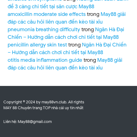
đề 3 càng chi tiết tại sân cược May88
amoxicillin moderate side effects
trong
May88 giải
đáp các câu hỏi liên quan đến kèo tài xỉu
pneumonia breathing difficulty
trong
Ngân Hà Đại
Chiến – Hướng dẫn cách chơi chi tiết tại May88
penicillin allergy skin test
trong
Ngân Hà Đại Chiến
– Hướng dẫn cách chơi chi tiết tại May88
otitis media inflammation guide
trong
May88 giải
đáp các câu hỏi liên quan đến kèo tài xỉu
Copyright © 2024 by may88vn.club. All rights
MAY 88 Chuyên trang TOP nhà cái uy tin nhất
Liên hệ:
May88@gmail.com