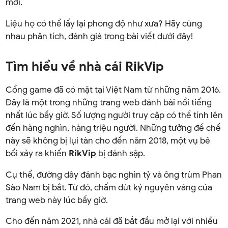
mới.
Liệu họ có thể lấy lại phong độ như xưa? Hãy cùng
nhau phân tích, đánh giá trong bài viết dưới đây!
Tìm hiểu về nhà cái RikVip
Cổng game đã có mặt tại Việt Nam từ những năm 2016.
Đây là một trong những trang web đánh bài nổi tiếng
nhất lúc bấy giờ. Số lượng người truy cập có thể tính lên
đến hàng nghìn, hàng triệu người. Những tưởng đế chế
này sẽ không bị lụi tàn cho đến năm 2018, một vụ bê
bối xảy ra khiến
RikVip
bị đánh sập.
Cụ thể, đường dây đánh bạc nghìn tỷ và ông trùm Phan
Sào Nam bị bắt. Từ đó, chấm dứt kỷ nguyên vàng của
trang web này lúc bấy giờ.
Cho đến năm 2021, nhà cái đã bắt đầu mở lại với nhiều