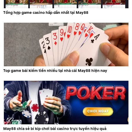
Tổng hợp game casino hấp dẫn nhất tại May88
Top game bài kiếm tiền nhiều tại nhà cái May88 hiện nay
May88 chia sẻ bí kíp chơi bài casino trực tuyến hiệu quả