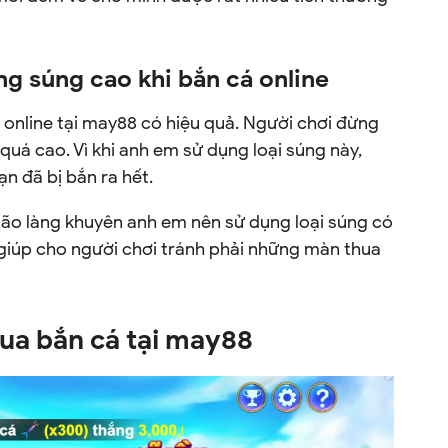
g súng cao khi bắn cá online
online tại may88 có hiệu quả. Người chơi đừng
uá cao. Vì khi anh em sử dụng loại súng này,
n đã bị bắn ra hết.
lão làng khuyên anh em nên sử dụng loại súng có
 giúp cho người chơi tránh phải những màn thua
Vua bắn cá tại may88