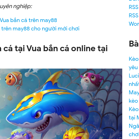
huyên nghiệp:
RSS 
RSS
: Vua bắn cá trên may88
Wor
 trên may88 cho người mới chơi
Bà
cá tại Vua bắn cá online tại
Kèo
yêu
Luc
nhấ
May
kèo 
Kèo 
tại
Ngâ
chơi