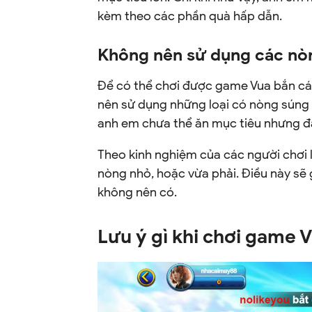
kèm theo các phần quà hấp dẫn.
Không nên sử dụng các nòn
Để có thể chơi được game Vua bắn cá 
nên sử dụng những loại có nòng súng q
anh em chưa thể ăn mục tiêu nhưng đạ
Theo kinh nghiệm của các người chơi 
nòng nhỏ, hoặc vừa phải. Điều này sẽ
không nên có.
Lưu ý gì khi chơi game 