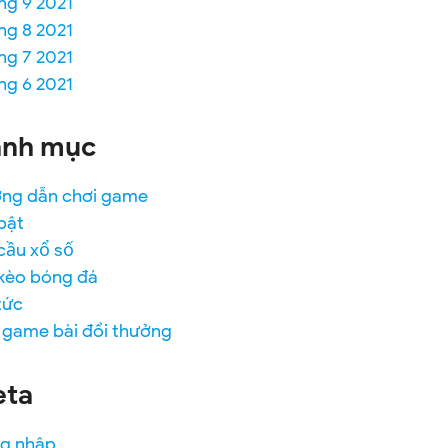
ng 9 2021
ng 8 2021
ng 7 2021
ng 6 2021
nh mục
́ng dẫn chơi game
bật
cầu xổ số
kèo bóng đá
tức
 game bài đổi thưởng
ta
g nhập