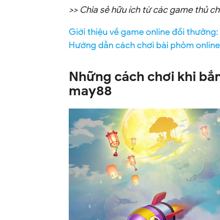
>> Chia sẻ hữu ích từ các game thủ c
Giới thiệu về game online đổi thưởng
Hướng dẫn cách chơi bài phỏm online
Những cách chơi khi bắn 
may88