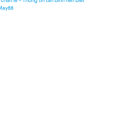
chẵn lẻ – Thông tin tân binh nên biết
 May88