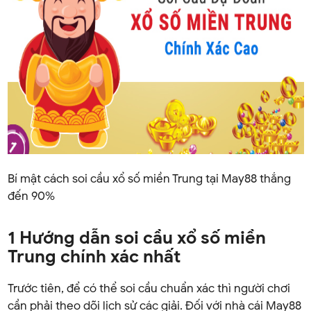
Bí mật cách soi cầu xổ số miền Trung tại May88 thắng
đến 90%
1 Hướng dẫn soi cầu xổ số miền
Trung chính xác nhất
Trước tiên, để có thể soi cầu chuẩn xác thì người chơi
cần phải theo dõi lịch sử các giải. Đối với nhà cái May88