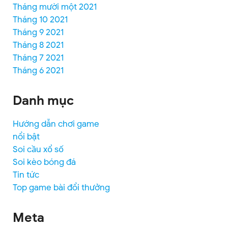
Tháng mười một 2021
Tháng 10 2021
Tháng 9 2021
Tháng 8 2021
Tháng 7 2021
Tháng 6 2021
Danh mục
Hướng dẫn chơi game
nổi bật
Soi cầu xổ số
Soi kèo bóng đá
Tin tức
Top game bài đổi thưởng
Meta