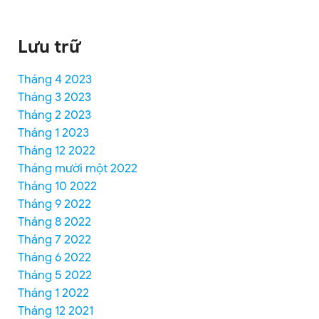
Lưu trữ
Tháng 4 2023
Tháng 3 2023
Tháng 2 2023
Tháng 1 2023
Tháng 12 2022
Tháng mười một 2022
Tháng 10 2022
Tháng 9 2022
Tháng 8 2022
Tháng 7 2022
Tháng 6 2022
Tháng 5 2022
Tháng 1 2022
Tháng 12 2021