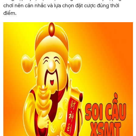
chơi nên cân nhắc và lựa chọn đặt cược đúng thời
điểm.