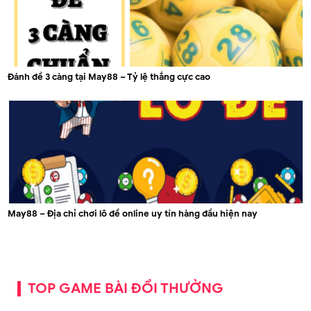
Đánh đề 3 càng tại May88 – Tỷ lệ thắng cực cao
May88 – Địa chỉ chơi lô đề online uy tín hàng đầu hiện nay
TOP GAME BÀI ĐỔI THƯỞNG