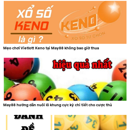
Mẹo chơi Vietlott Keno tại May88 không bao giờ thua
May88 hướng dẫn nuôi lô khung cực kỳ chi tiết cho cược thủ