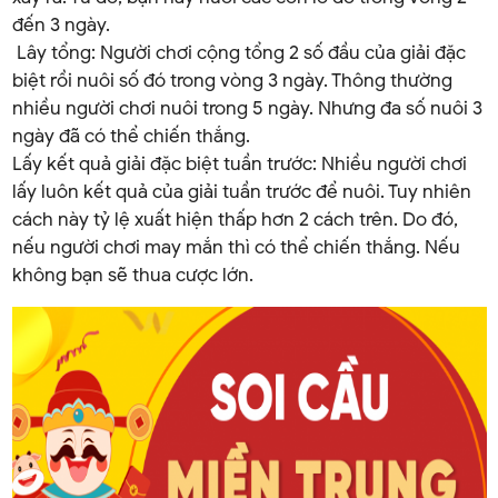
đến 3 ngày.
Lây tổng: Người chơi cộng tổng 2 số đầu của giải đặc
biệt rồi nuôi số đó trong vòng 3 ngày. Thông thường
nhiều người chơi nuôi trong 5 ngày. Nhưng đa số nuôi 3
ngày đã có thể chiến thắng.
Lấy kết quả giải đặc biệt tuần trước: Nhiều người chơi
lấy luôn kết quả của giải tuần trước để nuôi. Tuy nhiên
cách này tỷ lệ xuất hiện thấp hơn 2 cách trên. Do đó,
nếu người chơi may mắn thì có thể chiến thắng. Nếu
không bạn sẽ thua cược lớn.