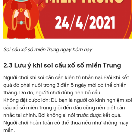
Soi cầu xổ số miền Trung ngay hôm nay
2.3 Lưu ý khi soi cầu xổ số miền Trung
Người chơi khi soi cần cần kiên trì nhẫn nại. Đôi khi kết
quả đó phải nuôi trong 3 đến 5 ngày mới có thể chiến
thắng. Do đó, người chơi đừng nên bỏ cầu.
Không đặt cược lớn: Dù bạn là người có kinh nghiệm soi
cầu xổ số mièn Trung giỏi đến đâu cũng nên biết cân
nhắc tài chính. Bởi không ai nói trước được kết quả.
Người chơi hoàn toàn có thể thua nếu như không may
mắn.