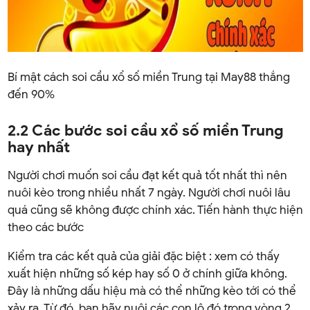
Bí mật cách soi cầu xổ số miền Trung tại May88 thắng
đến 90%
2.2 Các bước soi cầu xổ số miền Trung
hay nhất
Người chơi muốn soi cầu đạt kết quả tốt nhất thì nên
nuôi kèo trong nhiều nhất 7 ngày. Người chơi nuôi lâu
quá cũng sẽ không được chính xác. Tiến hành thực hiện
theo các bước
Kiểm tra các kết quả của giải đặc biệt : xem có thấy
xuất hiện những số kép hay số 0 ở chính giữa không.
Đây là những dấu hiệu mà có thể những kèo tới có thể
xảy ra. Từ đó, bạn hãy nuôi các con lô đó trong vòng 2