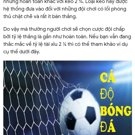
nhưng hoàn toàn khác với kèo 2 ¾. Loại kèo này được
hệ thống đưa vào đối với những đội chơi có lối phòng
thủ chặt chẽ và rất ít bàn thắng.
Do vậy mà thường người chơi sẽ chọn cược đội chấp
bởi tỷ lệ thắng là gần như hoàn toàn. Nếu bạn vẫn đang
thắc mắc về tỷ lệ tài xỉu 2 ¼ thì có thể tham khảo ví dụ
cụ thể dưới đây.