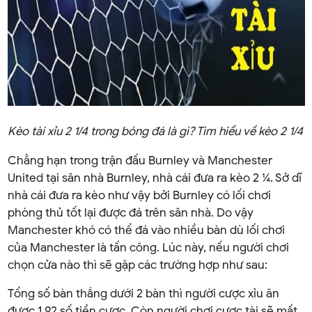
Kèo tài xỉu 2 1/4 trong bóng đá là gì? Tìm hiểu về kèo 2 1/4
Chẳng hạn trong trận đấu Burnley và Manchester
United tại sân nhà Burnley, nhà cái đưa ra kèo 2 ¼. Sở dĩ
nhà cái đưa ra kèo như vậy bởi Burnley có lối chơi
phòng thủ tốt lại được đá trên sân nhà. Do vậy
Manchester khó có thể đá vào nhiều bàn dù lối chơi
của Manchester là tấn công. Lúc này, nếu người chơi
chọn cửa nào thì sẽ gặp các trường hợp như sau:
Tổng số bàn thắng dưới 2 bàn thì người cược xỉu ăn
được 1,92 số tiền cược. Còn người chơi cược tài sẽ mất