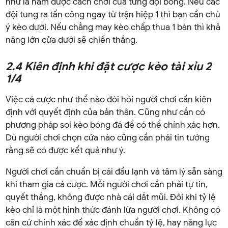
như là nắm được cách chơi của từng đội bóng. Nếu các
đội tung ra tấn công ngay từ trận hiệp 1 thì bạn cần chú
ý kèo dưới. Nếu chẳng may kèo chấp thua 1 bàn thì khả
năng lớn cửa dưới sẽ chiến thắng.
2.4 Kiên định khi đặt cược kèo tài xỉu 2
1/4
Việc cá cược như thế nào đòi hỏi người chơi cần kiên
định với quyết định của bản thân. Cũng như cần có
phương pháp soi kèo bóng đá để có thể chính xác hơn.
Dù người chơi chọn cửa nào cũng cần phải tin tưởng
rằng sẽ có được kết quả như ý.
Người chơi cần chuẩn bị cái đầu lạnh và tâm lý sẵn sàng
khi tham gia cá cược. Mỗi người chơi cần phải tự tin,
quyết thắng, không được nhà cái dắt mũi. Đôi khi tỷ lệ
kèo chỉ là một hình thức đánh lừa người chơi. Không có
căn cứ chính xác để xác định chuẩn tỷ lệ, hay năng lực