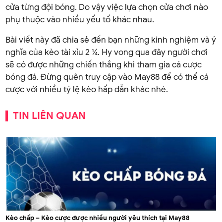
cửa từng đội bóng. Do vậy việc lựa chọn cửa chơi nào
phụ thuộc vào nhiều yếu tố khác nhau.
Bài viết này đã chia sẻ đến bạn những kinh nghiệm và ý
nghĩa của kèo tài xỉu 2 ¼. Hy vong qua đây người chơi
sẽ có được những chiến thắng khi tham gia cá cược
bóng đá. Đừng quên truy cập vào May88 để có thể cá
cược với nhiều tỷ lệ kèo hấp dẫn khác nhé.
TIN LIÊN QUAN
Kèo chấp – Kèo cược được nhiều người yêu thích tại May88