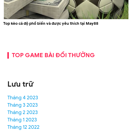
Top kèo cá độ phổ biến và được yêu thích tại May88
TOP GAME BÀI ĐỔI THƯỞNG
Lưu trữ
Tháng 4 2023
Tháng 3 2023
Tháng 2 2023
Tháng 1 2023
Tháng 12 2022