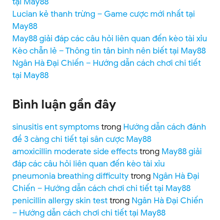
tại May88
Lucian kẻ thanh trừng – Game cược mới nhất tại
May88
May88 giải đáp các câu hỏi liên quan đến kèo tài xỉu
Kèo chẵn lẻ – Thông tin tân binh nên biết tại May88
Ngân Hà Đại Chiến – Hướng dẫn cách chơi chi tiết
tại May88
Bình luận gần đây
sinusitis ent symptoms
trong
Hướng dẫn cách đánh
đề 3 càng chi tiết tại sân cược May88
amoxicillin moderate side effects
trong
May88 giải
đáp các câu hỏi liên quan đến kèo tài xỉu
pneumonia breathing difficulty
trong
Ngân Hà Đại
Chiến – Hướng dẫn cách chơi chi tiết tại May88
penicillin allergy skin test
trong
Ngân Hà Đại Chiến
– Hướng dẫn cách chơi chi tiết tại May88