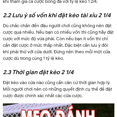
khi tham gia cá cược bóng đá với tỷ lệ kèo 1 2/4.
2.2 Lưu ý số vốn khi đặt kèo tài xỉu 2 1/4
Dù chắc chắn đến đâu người chơi cũng không nên đặt
cược quá nhiều. Nếu bạn có nhiều vốn thì cũng hãy đặt
cược với mức độ vừa phải. Còn nếu bạn ít vốn thì chỉ
cần đặt cược ở mức thấp nhất. Đặc biệt cần lưu ý đôi
khi phải thử với cửa dưới. Đừng nên theo mỗi một cửa
cược dù trong cùng 1 tỷ lệ kèo.
2.3 Thời gian đặt kèo 2 1/4
Đặt kèo vào cửa nào cũng cần căn cứ thời gian hợp lý.
Mỗi người chơi nên có những quyết định cụ thể để đặt
cược được chính xác nhất các cửa cược.